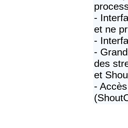
proces
- Interf
et ne p
- Inter
- Grand
des str
et Shou
- Accès
(Shout