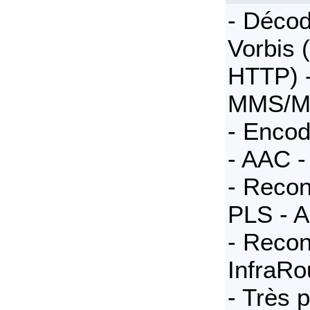
- Déco
Vorbis 
HTTP) 
MMS/M
- Enco
- AAC -
- Recon
PLS - 
- Reco
InfraRo
- Très 